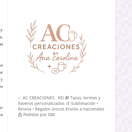
ny
a,
ia
bo
se
 y
do
✨ AC CREACIONES · RD 🎁 Tazas, termos y
llaveros personalizados 🎨 Sublimación •
ar
Resina • Regalos únicos Envíos a nacionales
en
📩 Pedidos por DM