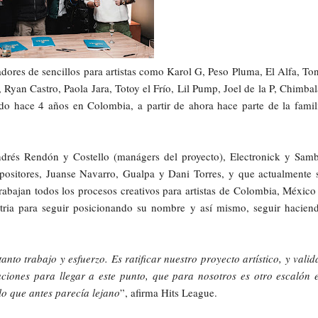
dores de sencillos para artistas como Karol G, Peso Pluma, El Alfa, To
Ryan Castro, Paola Jara, Totoy el Frío, Lil Pump, Joel de la P, Chimbal
do hace 4 años en Colombia, a partir de ahora hace parte de la famil
drés Rendón y Costello (manágers del proyecto), Electronick y Sam
mpositores, Juanse Navarro, Gualpa y Dani Torres, y que actualmente 
abajan todos los procesos creativos para artistas de Colombia, México
ustria para seguir posicionando su nombre y así mismo, seguir hacien
to trabajo y esfuerzo. Es ratificar nuestro proyecto artístico, y valid
iones para llegar a este punto, que para nosotros es otro escalón 
lo que antes parecía lejano
”, afirma Hits League.