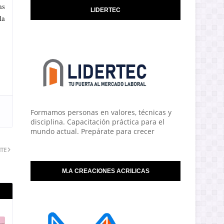
as
LIDERTEC
la
Formamos personas en valores, técnicas y
disciplina. Capacitación práctica para el
mundo actual. Prepárate para crecer
NTE
M.A CREACIONES ACRILICAS