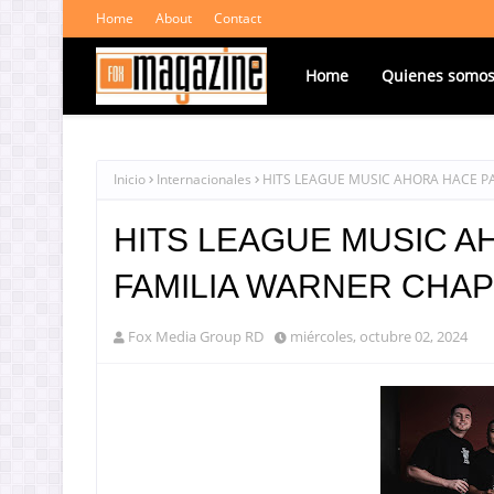
Home
About
Contact
Home
Quienes somo
Inicio
Internacionales
HITS LEAGUE MUSIC AHORA HACE PA
HITS LEAGUE MUSIC A
FAMILIA WARNER CHAP
Fox Media Group RD
miércoles, octubre 02, 2024