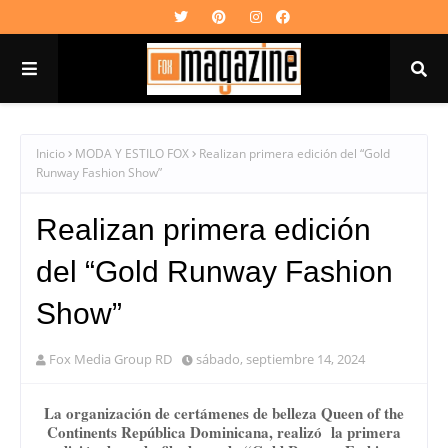
Inicio
MODA Y ESTILO FOX
Realizan primera edición del “Gold
Runway Fashion Show”
Realizan primera edición
del “Gold Runway Fashion
Show”
Fox Media Group RD
sábado, septiembre 14, 2024
La organización de certámenes de belleza Queen of the
Continents República Dominicana, realizó la primera