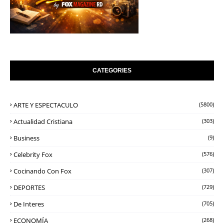
CATEGORIES
ARTE Y ESPECTACULO
(5800)
Actualidad Cristiana
(303)
Business
(9)
Celebrity Fox
(576)
Cocinando Con Fox
(307)
DEPORTES
(729)
De Interes
(705)
ECONOMÍA
(268)