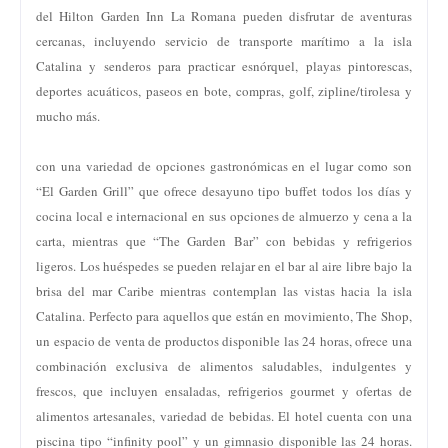
del Hilton Garden Inn La Romana pueden disfrutar de aventuras
cercanas, incluyendo servicio de transporte marítimo a la isla
Catalina y senderos para practicar esnórquel, playas pintorescas,
deportes acuáticos, paseos en bote, compras, golf, zipline/tirolesa y
mucho más.
con una variedad de opciones gastronómicas en el lugar como son
“El Garden Grill” que ofrece desayuno tipo buffet todos los días y
cocina local e internacional en sus opciones de almuerzo y cena a la
carta, mientras que “The Garden Bar” con bebidas y refrigerios
ligeros. Los huéspedes se pueden relajar en el bar al aire libre bajo la
brisa del mar Caribe mientras contemplan las vistas hacia la isla
Catalina. Perfecto para aquellos que están en movimiento, The Shop,
un espacio de venta de productos disponible las 24 horas, ofrece una
combinación exclusiva de alimentos saludables, indulgentes y
frescos, que incluyen ensaladas, refrigerios gourmet y ofertas de
alimentos artesanales, variedad de bebidas. El hotel cuenta con una
piscina tipo “infinity pool” y un gimnasio disponible las 24 horas.