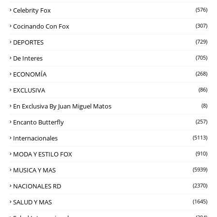
Celebrity Fox
(576)
Cocinando Con Fox
(307)
DEPORTES
(729)
De Interes
(705)
ECONOMÍA
(268)
EXCLUSIVA
(86)
En Exclusiva By Juan Miguel Matos
(8)
Encanto Butterfly
(257)
Internacionales
(5113)
MODA Y ESTILO FOX
(910)
MUSICA Y MAS
(5939)
NACIONALES RD
(2370)
SALUD Y MAS
(1645)