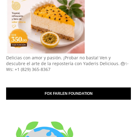
Delicias con amor y pasión. ¡Probar no basta! Ven y
descubre el arte de la repostería con Yaderis Delicious. 🎂✨
Ws: +1 (829) 365-8367
FOX FARLEN FOUNDATION