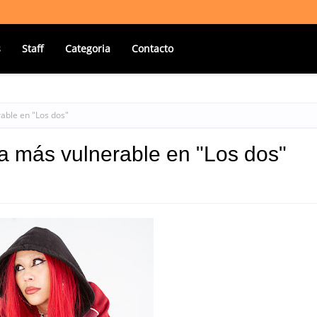
s
Staff
Categoria
Contacto
able en "Los dos"
a más vulnerable en "Los dos"