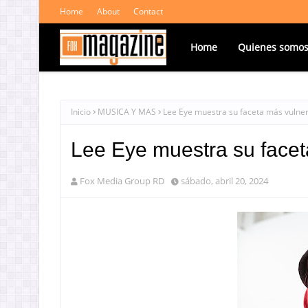
Home
About
Contact
Home
Quienes somo
Inicio
MUSICA Y MAS
Lee Eye muestra su faceta más vulner
Lee Eye muestra su facet
Fox Media Group RD
sábado, abril 20, 2024