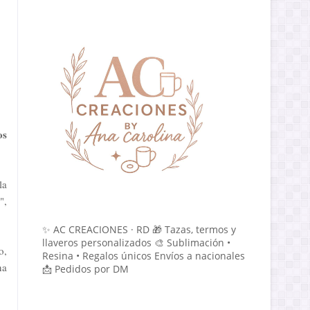
os
la
",
✨ AC CREACIONES · RD 🎁 Tazas, termos y
llaveros personalizados 🎨 Sublimación •
o,
Resina • Regalos únicos Envíos a nacionales
na
📩 Pedidos por DM