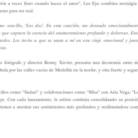
zón a veces lloro cuando haces el amor", Lee Eye combina nostalgia
eno para ser real.
mo sencillo, 'Los dos'. En esta canción, me desnudo emocionalment
 que captura la esencia del enamoramiento profundo y doloroso. Est
tedes. Los invito a que se unan a mí en este viaje emocional y junt
ista.
oso fotógrafo y director Ronny Xavier, presenta una dicotomía entre d
ula por las calles vacías de Medellín en la noche, y otra fuerte y segur
ncillos como "Sudari" y colaboraciones como "Misa" con Aria Vega; "L
Eye. Con cada lanzamiento, la artista continúa consolidando su posici
 temor a mostrar sus sentimientos más profundos y reafirmándose co