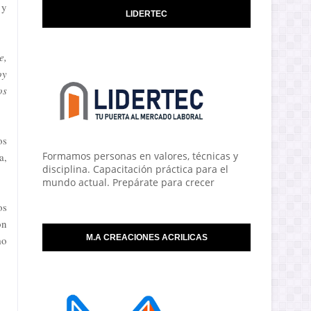
 y
LIDERTEC
e,
oy
os
os
Formamos personas en valores, técnicas y
a,
disciplina. Capacitación práctica para el
mundo actual. Prepárate para crecer
os
ón
M.A CREACIONES ACRILICAS
mo