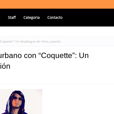
s
Staff
Categoria
Contacto
Coquette”: Un despliegue de ritmo y pasión
urbano con “Coquette”: Un
ión