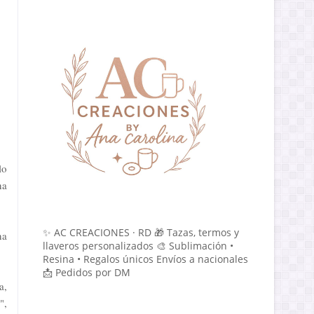
lo
na
✨ AC CREACIONES · RD 🎁 Tazas, termos y
na
llaveros personalizados 🎨 Sublimación •
Resina • Regalos únicos Envíos a nacionales
📩 Pedidos por DM
a,
",