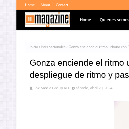
Home
About
Contact
Home
Quienes somo
Inicio
Internacionales
Gonza enciende el ritmo urbano con “
Gonza enciende el ritmo 
despliegue de ritmo y pas
Fox Media Group RD
sábado, abril 20, 2024