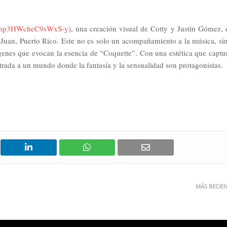
i=np3HWcheC9sWxS-y
), una creación visual de Cotty y Justin Gómez, 
n Juan, Puerto Rico. Este no es solo un acompañamiento a la música, si
genes que evocan la esencia de “Coquette”. Con una estética que captu
ntrada a un mundo donde la fantasía y la sensualidad son protagonistas.
MÁS RECIE