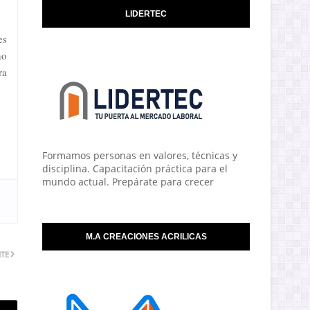
LIDERTEC
es
no
ra
Formamos personas en valores, técnicas y
disciplina. Capacitación práctica para el
mundo actual. Prepárate para crecer
M.A CREACIONES ACRILICAS
NTE