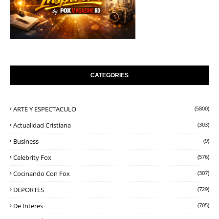
CATEGORIES
ARTE Y ESPECTACULO
(5800)
Actualidad Cristiana
(303)
Business
(9)
Celebrity Fox
(576)
Cocinando Con Fox
(307)
DEPORTES
(729)
De Interes
(705)