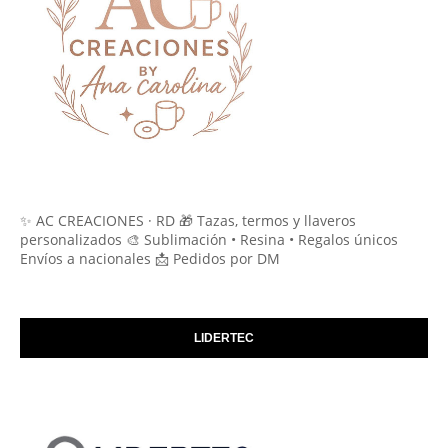
✨ AC CREACIONES · RD 🎁 Tazas, termos y llaveros
personalizados 🎨 Sublimación • Resina • Regalos únicos
Envíos a nacionales 📩 Pedidos por DM
LIDERTEC