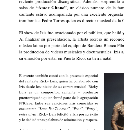
reciente producción discográfica. Además, sorprendió al 
“Amor Gitano”
salsa de
, un clásico numero de la famos
cantante estuvo acompañada por una excelente orquesta dir
trombonista Pedro Torres quien es director musical de la Or
El show de Izis fue ovacionado por el público, que bailó y ca
Al finalizar su presentación, la artista recibió un reconocim
música latina por parte del equipo de Bandera Blanca Films,
la producción de videos musicales y documentales. Izis agra
su emoción por estar en Puerto Rico, su tierra natal.
El evento también contó con la presencia especial
del cantante Ricky Luis, quien ha colaborado con
Izis desde los inicios de su carrera musical. Ricky
Luis es un compositor, cantante y productor
puertorriqueño quien formó parte de la agrupación
N’Klave. Entre sus canciones más conocidas se
encuentran
“Loco Por Tu Amor”, “Peor”, “Party”,
entre otras
. Ricky Luis felicitó a Izis por su éxito
y le dedicó unas palabras de admiración y respeto.
Asimismo, hicieron acto de presencia las