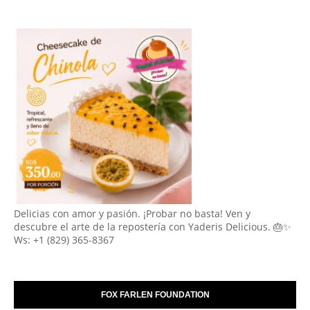
Delicias con amor y pasión. ¡Probar no basta! Ven y
descubre el arte de la repostería con Yaderis Delicious. 🎂✨
Ws: +1 (829) 365-8367
FOX FARLEN FOUNDATION