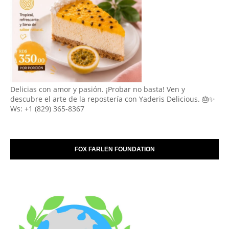
Delicias con amor y pasión. ¡Probar no basta! Ven y
descubre el arte de la repostería con Yaderis Delicious. 🎂✨
Ws: +1 (829) 365-8367
FOX FARLEN FOUNDATION