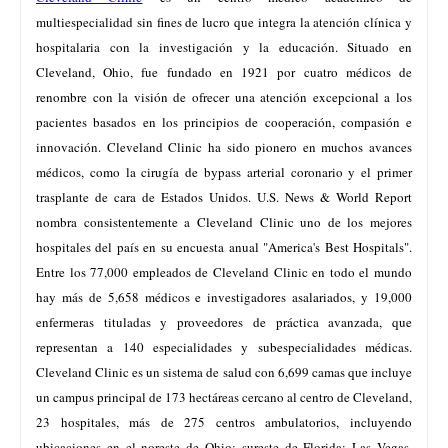
multiespecialidad sin fines de lucro que integra la atención clínica y
hospitalaria con la investigación y la educación. Situado en
Cleveland, Ohio, fue fundado en 1921 por cuatro médicos de
renombre con la visión de ofrecer una atención excepcional a los
pacientes basados en los principios de cooperación, compasión e
innovación. Cleveland Clinic ha sido pionero en muchos avances
médicos, como la cirugía de bypass arterial coronario y el primer
trasplante de cara de Estados Unidos. U.S. News & World Report
nombra consistentemente a Cleveland Clinic uno de los mejores
hospitales del país en su encuesta anual "America's Best Hospitals".
Entre los 77,000 empleados de Cleveland Clinic en todo el mundo
hay más de 5,658 médicos e investigadores asalariados, y 19,000
enfermeras tituladas y proveedores de práctica avanzada, que
representan a 140 especialidades y subespecialidades médicas.
Cleveland Clinic es un sistema de salud con 6,699 camas que incluye
un campus principal de 173 hectáreas cercano al centro de Cleveland,
23 hospitales, más de 275 centros ambulatorios, incluyendo
ubicaciones en el noreste de Ohio; sureste de Florida; Las Vegas,