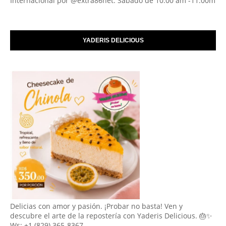
Internacional por @extra86net. Sábado de 10:00 am -11:00m
YADERIS DELICIOUS
Delicias con amor y pasión. ¡Probar no basta! Ven y
descubre el arte de la repostería con Yaderis Delicious. 🎂✨
Ws: +1 (829) 365-8367