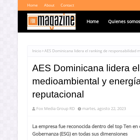
Home
About
Contact
Home
Quienes somo
Inicio
AES Dominicana lidera el ranking de responsabilidad 
AES Dominicana lidera el
medioambiental y energí
reputacional
Fox Media Group RD
martes, agosto 22, 2023
La empresa fue reconocida dentro del top Ten en 
Gobernanza (ESG) en todas sus dimensiones