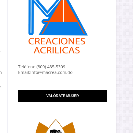
o
Teléfono (809) 435-5309
n
Email:Info@macrea.com.do
e
VALÓRATE MUJER