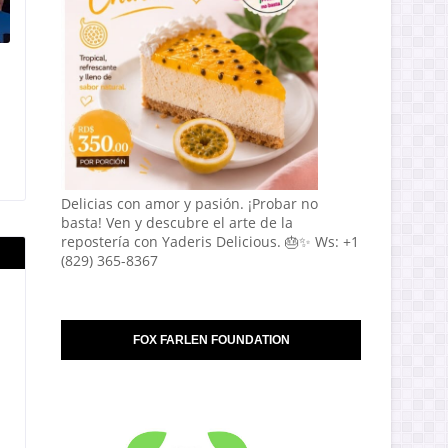
Delicias con amor y pasión. ¡Probar no
basta! Ven y descubre el arte de la
repostería con Yaderis Delicious. 🎂✨ Ws: +1
(829) 365-8367
FOX FARLEN FOUNDATION