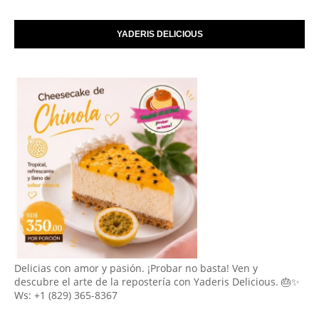
YADERIS DELICIOUS
Delicias con amor y pasión. ¡Probar no basta! Ven y
descubre el arte de la repostería con Yaderis Delicious. 🎂✨
Ws: +1 (829) 365-8367