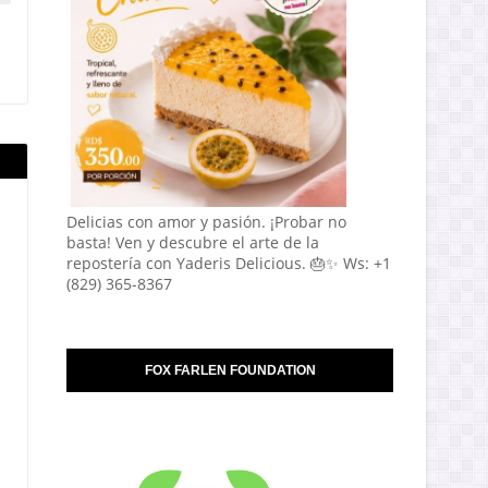
Delicias con amor y pasión. ¡Probar no
basta! Ven y descubre el arte de la
repostería con Yaderis Delicious. 🎂✨ Ws: +1
(829) 365-8367
FOX FARLEN FOUNDATION