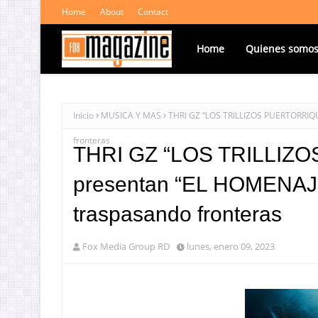
Home
About
Contact
Home
Quienes somo
Inicio
MUSICA Y MAS
THRI GZ “LOS TRILLIZOS PUERTORRIQU
fronteras
THRI GZ “LOS TRILLIZ
presentan “EL HOMENAJE”
traspasando fronteras
Fox Media Group RD
lunes, enero 09, 2023