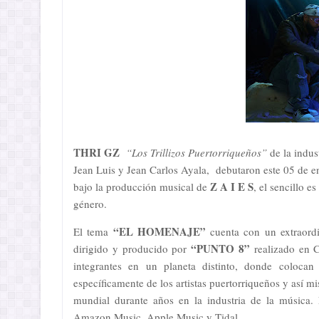
THRI GZ
“Los Trillizos Puertorriqueños”
de la indus
Jean Luis y Jean Carlos Ayala, debutaron
este 05 de e
Z A I E S
bajo la producción musical de
, el sencillo es
género.
“EL HOMENAJE”
El tema
cuenta con un extraordi
“PUNTO 8”
dirigido y producido por
realizado en 
integrantes en un planeta distinto, donde colocan
específicamente
de
los artistas puertorriqueños y así 
mundial durante años en la industria de la música. E
Amazon Music, Apple Music y Tidal.