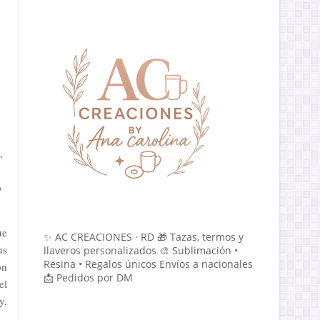
,
o
ue
✨ AC CREACIONES · RD 🎁 Tazas, termos y
us
llaveros personalizados 🎨 Sublimación •
Resina • Regalos únicos Envíos a nacionales
ón
📩 Pedidos por DM
el
y,