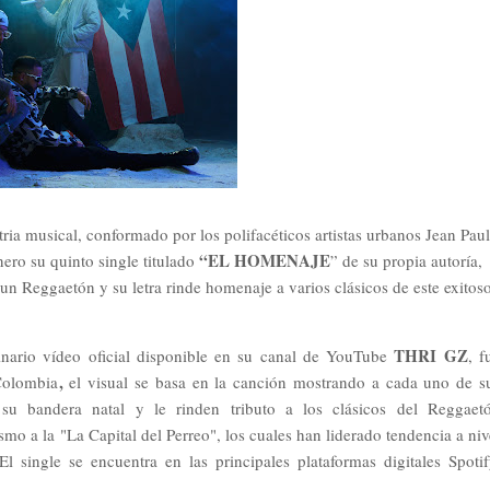
tria musical, conformado por los polifacéticos artistas urbanos Jean Paul
“EL HOMENAJE
nero su quinto single titulado
” de su propia autoría,
 un
Reggaetón y su letra rinde homenaje a varios clásicos de este exitos
THRI GZ
nario vídeo oficial disponible en su canal de YouTube
, f
,
Colombia
el visual se basa en la canción mostrando
a cada uno de s
 su bandera natal y le rinden tributo
a los clásicos del Reggaet
mismo
a la
"La Capital del Perreo", los cuales han liderado tendencia a niv
l single se encuentra en las principales plataformas digitales Spotif