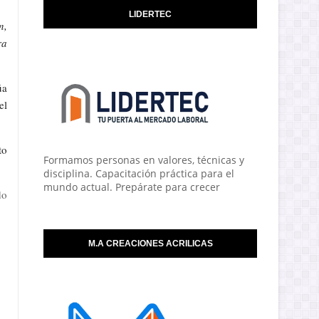
LIDERTEC
n,
ra
úa
el
to
Formamos personas en valores, técnicas y
disciplina. Capacitación práctica para el
mundo actual. Prepárate para crecer
do
M.A CREACIONES ACRILICAS