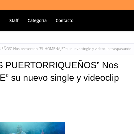
s
Staff
Categoria
Contacto
EÑOS” Nos presentan “EL HOMENAJE” su nuevo single y videoclip traspasando
OS PUERTORRIQUEÑOS” Nos
 su nuevo single y videoclip