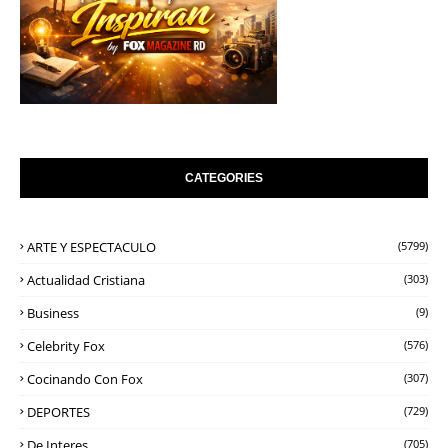
CATEGORIES
ARTE Y ESPECTACULO
(5799)
Actualidad Cristiana
(303)
Business
(9)
Celebrity Fox
(576)
Cocinando Con Fox
(307)
DEPORTES
(729)
De Interes
(705)