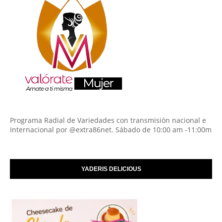
Programa Radial de Variedades con transmisión nacional e
Internacional por @extra86net. Sábado de 10:00 am -11:00m
YADERIS DELICIOUS