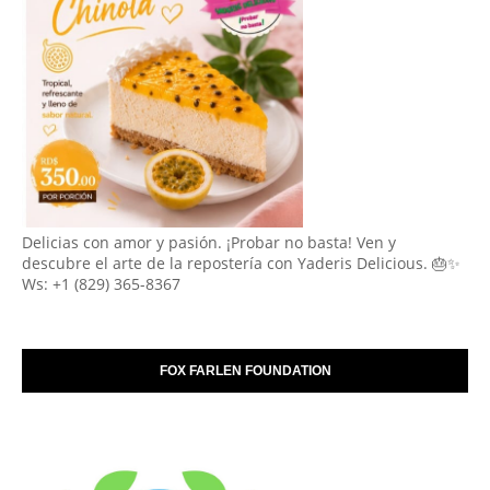
Delicias con amor y pasión. ¡Probar no basta! Ven y
descubre el arte de la repostería con Yaderis Delicious. 🎂✨
Ws: +1 (829) 365-8367
FOX FARLEN FOUNDATION