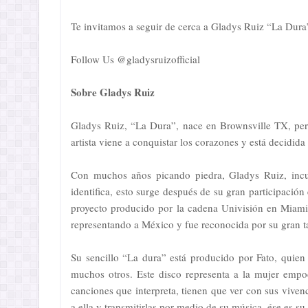
Te invitamos a seguir de cerca a Gladys Ruiz “La Dura” 
Follow Us @gladysruizofficial
Sobre Gladys Ruiz
Gladys Ruiz, “La Dura”, nace en Brownsville TX, per
artista viene a conquistar los corazones y está decidida
Con muchos años picando piedra, Gladys Ruiz, incur
identifica, esto surge después de su gran participació
proyecto producido por la cadena Univisión en Miami,
representando a México y fue reconocida por su gran t
Su sencillo “La dura” está producido por Fato, quie
muchos otros. Este disco representa a la mujer empod
canciones que interpreta, tienen que ver con sus vive
a ella y transmitirlas por medio de su música, ése es su