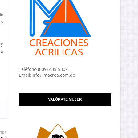
le
no
 y
 a
Teléfono (809) 435-5309
Email:Info@macrea.com.do
VALÓRATE MUJER
NTE