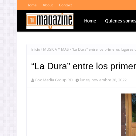
Home
About
Contact
Home
Quienes somo
Inicio
MUSICA Y MAS
“La Dura” entre los primeros lugare
“La Dura” entre los prim
Fox Media Group RD
lunes, noviembre 28, 2022