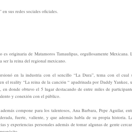
en sus redes sociales oficiales.
o es originaria de Matamoros Tamaulipas, orgullosamente Mexicana. 
 a ser la reina del regional mexicano.
sionó en la industria con el sencillo “La Dura”, tema con el cual 
n en el reality “La reina de la canción “ apadrinada por Daddy Yankee, 
 en donde obtuvo el 5 lugar destacando de entre miles de participant
alento y conexión con el público.
n además compone para los talentosos, Ana Barbara, Pepe Aguilar, ent
erada, fuerte, valiente, y que además habla de su propia historia. L
ncias y experiencias personales además de tomar algunas de gente cerca
 propósito.