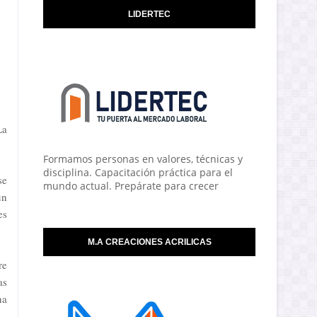
LIDERTEC
La
Formamos personas en valores, técnicas y
disciplina. Capacitación práctica para el
se
mundo actual. Prepárate para crecer
un
es
M.A CREACIONES ACRILICAS
re
as
na