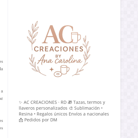
os
la
 a
ne
✨ AC CREACIONES · RD 🎁 Tazas, termos y
llaveros personalizados 🎨 Sublimación •
Resina • Regalos únicos Envíos a nacionales
📩 Pedidos por DM
os
os