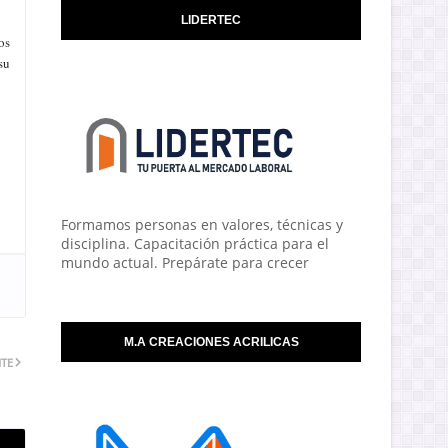
LIDERTEC
os
su
Formamos personas en valores, técnicas y
disciplina. Capacitación práctica para el
mundo actual. Prepárate para crecer
M.A CREACIONES ACRILICAS
NTE