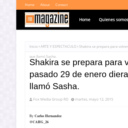
Home
About
Contact
Home
Quienes somo
Inicio
ARTE Y ESPECTACULO
Shakira se prepara para volver
que llamó Sasha.
Shakira se prepara para v
pasado 29 de enero diera 
llamó Sasha.
Fox Media Group RD
martes, mayo 12, 2015
Carlos Hernandez
By
@CAHG_26