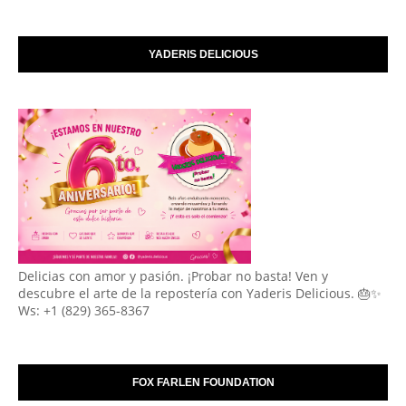
YADERIS DELICIOUS
Delicias con amor y pasión. ¡Probar no basta! Ven y
descubre el arte de la repostería con Yaderis Delicious. 🎂✨
Ws: +1 (829) 365-8367
FOX FARLEN FOUNDATION