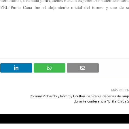
International, diseñada para quienes buscan experiencias auténticas don
n. ZEL Punta Cana fue el alojamiento oficial del torneo y uno de s
MÁS RECIE
Rommy Pichardo y Rommy Grullón inspiran a decenas de muj
durante conferencia “Brilla Chica S