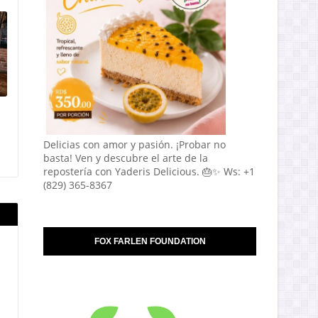
Delicias con amor y pasión. ¡Probar no
basta! Ven y descubre el arte de la
repostería con Yaderis Delicious. 🎂✨ Ws: +1
(829) 365-8367
FOX FARLEN FOUNDATION