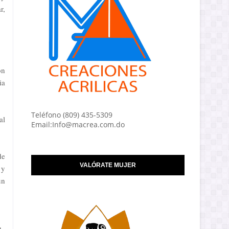
r,
on
ia
Teléfono (809) 435-5309
al
Email:Info@macrea.com.do
de
VALÓRATE MUJER
 y
un