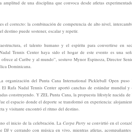
 la amplitud de una disciplina que convoca desde atletas experimentad
es el correcto: la combinación de competencia de alto nivel, intercamb
l destino puede sostener, escalar y repetir.
estructura, el talento humano y el espíritu para convertirse en se
 Nadal Tennis Center haya sido el hogar de este evento es una señ
o ofrece al Caribe y al mundo”, sostuvo Mynor Espinoza, Director Seni
blica Dominicana.
 La organización del Punta
Cana International Pickleball Open puso 
al. El Rafa Nadal Tennis Center aportó canchas de estándar mundial y 
adas construyendo. Y ZEL Punta Cana, la propuesta lifestyle nacida de 
 fue el espacio donde el deporte se transformó en experiencia: alojamien
eta y visitante encontró el ritmo del destino.
ino el inicio de la celebración. La
Carpa Party
se convirtió en el coraz
de DJ y cerrando con música en vivo, mientras atletas, acompañantes