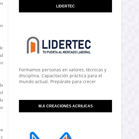
os
LIDERTEC
io
de
al
or
Formamos personas en valores, técnicas y
disciplina. Capacitación práctica para el
mundo actual. Prepárate para crecer
la
el
la
to
M.A CREACIONES ACRILICAS
ón
 y