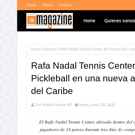
Home
About
Contact
Home
Quienes somo
Inicio
Sociales
Rafa Nadal Tennis Center de Punta Cana convi
Rafa Nadal Tennis Center
Pickleball en una nueva a
del Caribe
Fox Media Group RD
lunes, junio 29, 2026
El Rafa Nadal Tennis Center, ubicado dentro del
jugadores de 18 países durante tres días de comp