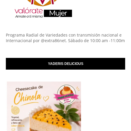
Programa Radial de Variedades con transmisión nacional e
Internacional por @extra86net. Sábado de 10:00 am -11:00m
YADERIS DELICIOUS