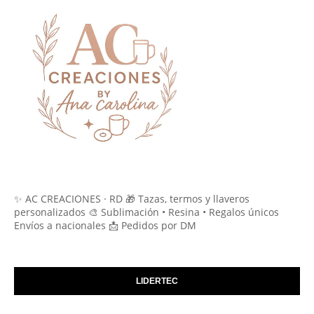
✨ AC CREACIONES · RD 🎁 Tazas, termos y llaveros
personalizados 🎨 Sublimación • Resina • Regalos únicos
Envíos a nacionales 📩 Pedidos por DM
LIDERTEC