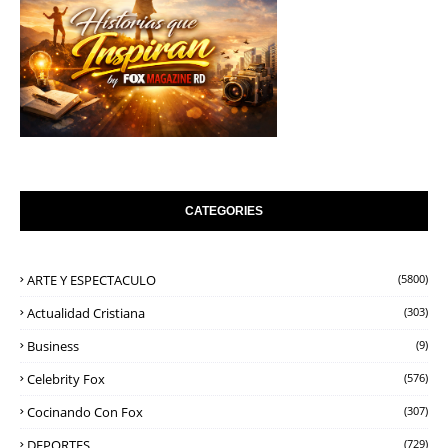
CATEGORIES
ARTE Y ESPECTACULO
(5800)
Actualidad Cristiana
(303)
Business
(9)
Celebrity Fox
(576)
Cocinando Con Fox
(307)
DEPORTES
(729)