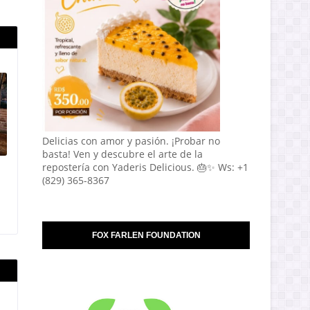
Delicias con amor y pasión. ¡Probar no
basta! Ven y descubre el arte de la
repostería con Yaderis Delicious. 🎂✨ Ws: +1
(829) 365-8367
FOX FARLEN FOUNDATION