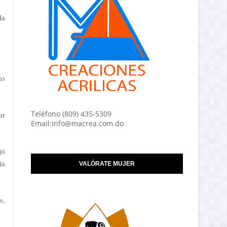
la
to
Teléfono (809) 435-5309
ar
Email:Info@macrea.com.do
jó
ia
VALÓRATE MUJER
s,