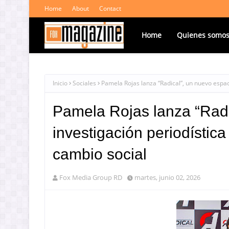
Home
About
Contact
Home
Quienes somo
Inicio
Sociales
Pamela Rojas lanza “Radical”, un nuevo espac
Pamela Rojas lanza “Radi
investigación periodístic
cambio social
Fox Media Group RD
martes, junio 02, 2026