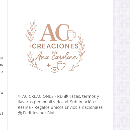
na
as
co
 a
✨ AC CREACIONES · RD 🎁 Tazas, termos y
llaveros personalizados 🎨 Sublimación •
Resina • Regalos únicos Envíos a nacionales
el
📩 Pedidos por DM