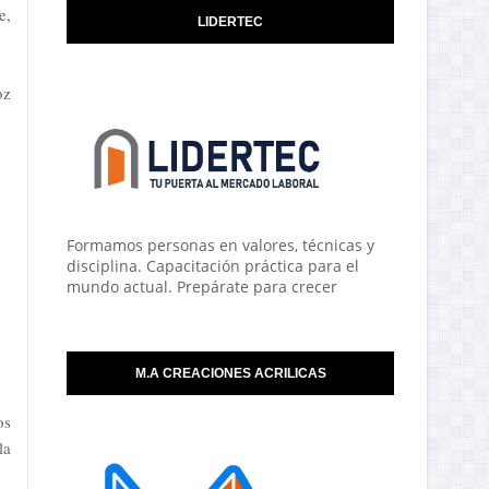
e,
LIDERTEC
oz
Formamos personas en valores, técnicas y
disciplina. Capacitación práctica para el
mundo actual. Prepárate para crecer
M.A CREACIONES ACRILICAS
os
la