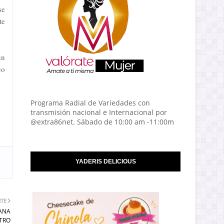
se
te
un
co
Programa Radial de Variedades con
transmisión nacional e Internacional por
@extra86net. Sábado de 10:00 am -11:00m
YADERIS DELICIOUS
NTE
BANA
NTRO