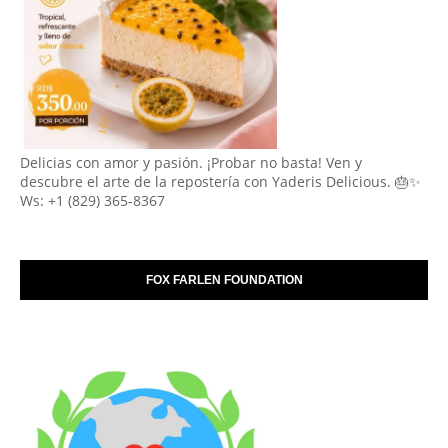
Delicias con amor y pasión. ¡Probar no basta! Ven y
descubre el arte de la repostería con Yaderis Delicious. 🎂✨
Ws: +1 (829) 365-8367
FOX FARLEN FOUNDATION