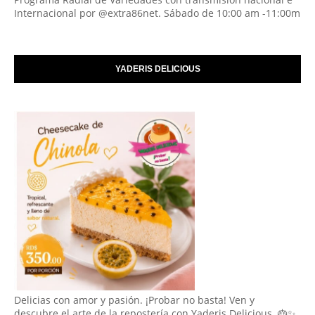
Internacional por @extra86net. Sábado de 10:00 am -11:00m
YADERIS DELICIOUS
Delicias con amor y pasión. ¡Probar no basta! Ven y
descubre el arte de la repostería con Yaderis Delicious. 🎂✨