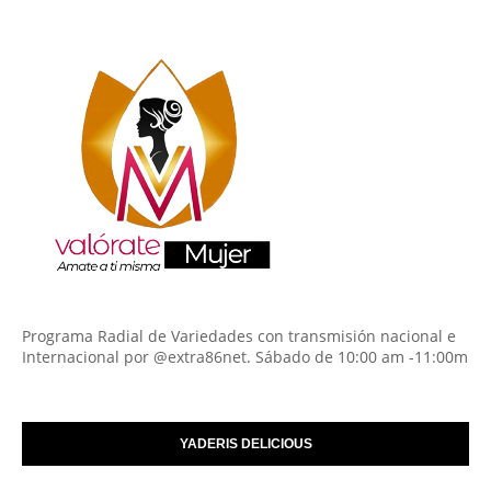
Programa Radial de Variedades con transmisión nacional e
Internacional por @extra86net. Sábado de 10:00 am -11:00m
YADERIS DELICIOUS