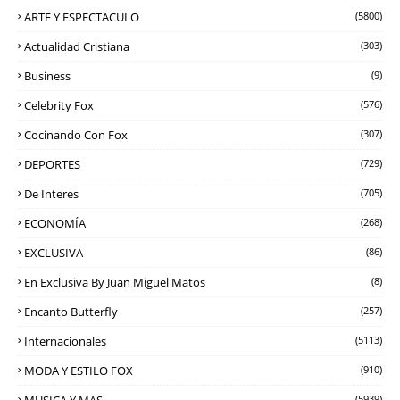
ARTE Y ESPECTACULO
(5800)
Actualidad Cristiana
(303)
Business
(9)
Celebrity Fox
(576)
Cocinando Con Fox
(307)
DEPORTES
(729)
De Interes
(705)
ECONOMÍA
(268)
EXCLUSIVA
(86)
En Exclusiva By Juan Miguel Matos
(8)
Encanto Butterfly
(257)
Internacionales
(5113)
MODA Y ESTILO FOX
(910)
MUSICA Y MAS
(5939)