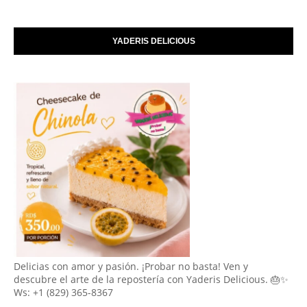
YADERIS DELICIOUS
Delicias con amor y pasión. ¡Probar no basta! Ven y
descubre el arte de la repostería con Yaderis Delicious. 🎂✨
Ws: +1 (829) 365-8367