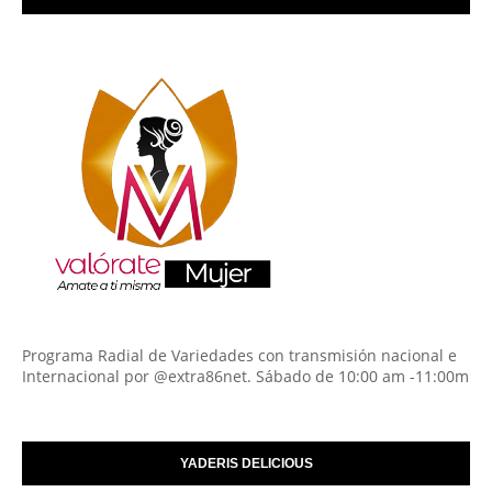
Programa Radial de Variedades con transmisión nacional e
Internacional por @extra86net. Sábado de 10:00 am -11:00m
YADERIS DELICIOUS