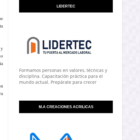
LIDERTEC
ue
ta
 y
eo
ia
Formamos personas en valores, técnicas y
disciplina. Capacitación práctica para el
mundo actual. Prepárate para crecer
on
ra
M.A CREACIONES ACRILICAS