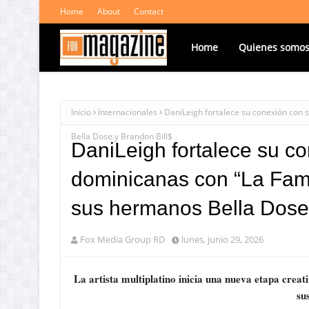
Home
About
Contact
Home
Quienes somo
Inicio
Internacionales
DaniLeigh fortalece su conexión con s
Bella Dose y Brandon Bill$
DaniLeigh fortalece su co
dominicanas con “La Famil
sus hermanos Bella Dose 
Fox Media Group RD
lunes, junio 29, 2026
La artista multiplatino inicia una nueva etapa creat
su