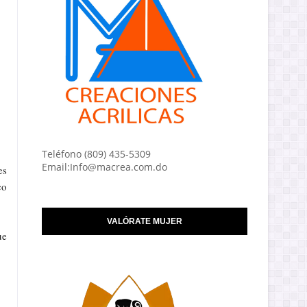
Teléfono (809) 435-5309
Email:Info@macrea.com.do
es
co
VALÓRATE MUJER
ue