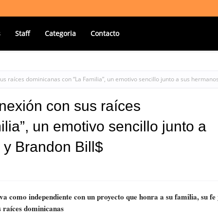
s
Staff
Categoria
Contacto
us raíces dominicanas con “La Familia”, un emotivo sencillo junto a sus hermano
nexión con sus raíces
ia”, un emotivo sencillo junto a
y Brandon Bill$
iva como independiente con un proyecto que honra a su familia, su fe 
s raíces dominicanas