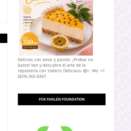
Delicias con amor y pasión. ¡Probar no
basta! Ven y descubre el arte de la
repostería con Yaderis Delicious. 🎂✨ Ws: +1
(829) 365-8367
FOX FARLEN FOUNDATION