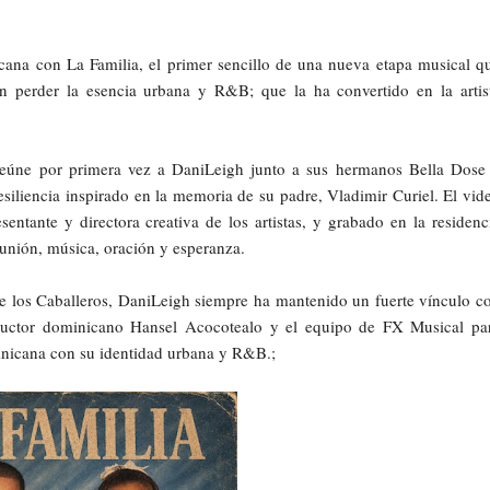
cana con La Familia, el primer sencillo de una nueva etapa musical q
n perder la esencia urbana y R&B; que la ha convertido en la artis
 reúne por primera vez a DaniLeigh junto a sus hermanos Bella Dose
resiliencia inspirado en la memoria de su padre, Vladimir Curiel. El vid
sentante y directora creativa de los artistas, y grabado en la residenc
 unión, música, oración y esperanza.
 los Caballeros, DaniLeigh siempre ha mantenido un fuerte vínculo c
roductor dominicano Hansel Acocotealo y el equipo de FX Musical pa
inicana con su identidad urbana y R&B.;