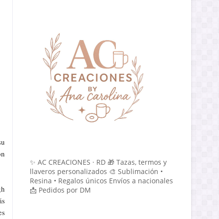
su
ón
✨ AC CREACIONES · RD 🎁 Tazas, termos y
llaveros personalizados 🎨 Sublimación •
Resina • Regalos únicos Envíos a nacionales
gh
📩 Pedidos por DM
ás
es