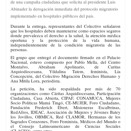
de una campaña ciudadana que solicita al presidente Luis
Abinader la derogación inmediata del protocolo migratorio
implementado en hospitales públicos del país.
Durante la entrega, representantes del Colectivo señalaron
que los hospitales deben mantenerse como espacios seguros
donde prevalezca el derecho a la salud, la atención médica
oportuna y la protección de la vida humana,
independientemente de la condición migratoria de las
personas.
El grupo que entregó el documento firmado en el Palacio
Nacional, estuvo compuesto por Pablo Mella, del Centro
Montalvo, Abraham Apolinario, de Caritas
Arquiodiocesana, Yildalina Tatem, feminista, Lía
Concepción, del Colectivo Migración Derechos Humano y
Ana Mitila Lora, periodista.
La petición, ha sido respaldada por más de 70
organizaciones como Cáritas Arquidiocesana, Participación
Ciudadana, Casa Abierta, CIPAF, CONAMUCA, Mujeres
Socio Políticas Mamá Tingó, CE-MUJER, Foro Ciudadano,
Fundación Frederich Ebert, Misioneras Escalbrinas,
RedAfros, IDEAC, Asociación de Mujeres y Jóvenes Batey
los Jovillos, OBMICA, Red CLAMOR, Hermanas de los
Sagrados Corazones, Foro Feminista, Médicos del Mundo o
el
Consejo Latinoamericano de Ciencias Sociales
(CLACSO),
entre otras.