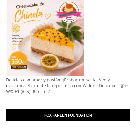
Delicias con amor y pasión. ¡Probar no basta! Ven y
descubre el arte de la repostería con Yaderis Delicious. 🎂✨
Ws: +1 (829) 365-8367
FOX FARLEN FOUNDATION