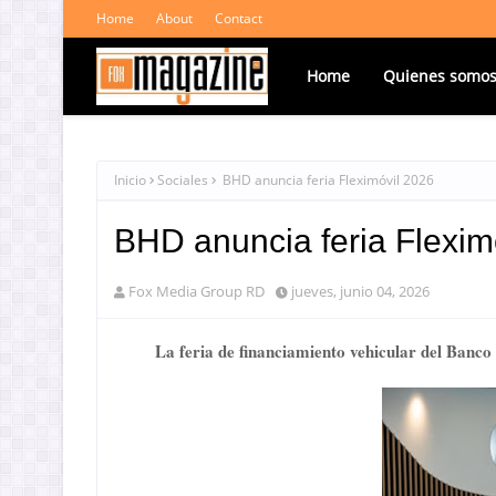
Home
About
Contact
Home
Quienes somo
Inicio
Sociales
BHD anuncia feria Fleximóvil 2026
BHD anuncia feria Flexim
Fox Media Group RD
jueves, junio 04, 2026
La feria de financiamiento vehicular del Banco