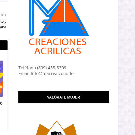
NTE
to y
Cana
Teléfono (809) 435-5309
Email:Info@macrea.com.do
VALÓRATE MUJER
vo