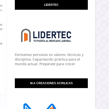
s 
LIDERTEC
, 
s 
a 
n 
Formamos personas en valores, técnicas y
disciplina. Capacitación práctica para el
mundo actual. Prepárate para crecer
M.A CREACIONES ACRILICAS