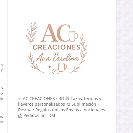
n 
y 
o 
o 
e 
✨ AC CREACIONES · RD 🎁 Tazas, termos y
llaveros personalizados 🎨 Sublimación •
Resina • Regalos únicos Envíos a nacionales
📩 Pedidos por DM
s 
e 