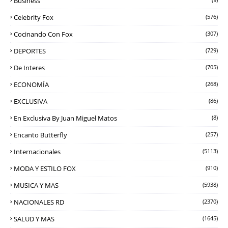
Business
Celebrity Fox
(576)
Cocinando Con Fox
(307)
DEPORTES
(729)
De Interes
(705)
ECONOMÍA
(268)
EXCLUSIVA
(86)
En Exclusiva By Juan Miguel Matos
(8)
Encanto Butterfly
(257)
Internacionales
(5113)
MODA Y ESTILO FOX
(910)
MUSICA Y MAS
(5938)
NACIONALES RD
(2370)
SALUD Y MAS
(1645)