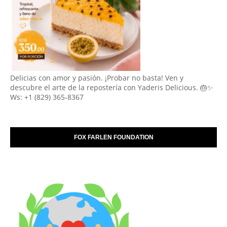
Delicias con amor y pasión. ¡Probar no basta! Ven y
descubre el arte de la repostería con Yaderis Delicious. 🎂✨
Ws: +1 (829) 365-8367
FOX FARLEN FOUNDATION