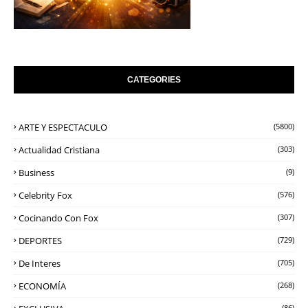
CATEGORIES
ARTE Y ESPECTACULO
(5800)
Actualidad Cristiana
(303)
Business
(9)
Celebrity Fox
(576)
Cocinando Con Fox
(307)
DEPORTES
(729)
De Interes
(705)
ECONOMÍA
(268)
(86)