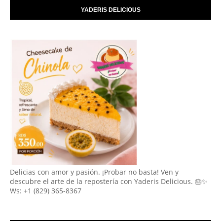
YADERIS DELICIOUS
Delicias con amor y pasión. ¡Probar no basta! Ven y
descubre el arte de la repostería con Yaderis Delicious. 🎂✨
Ws: +1 (829) 365-8367