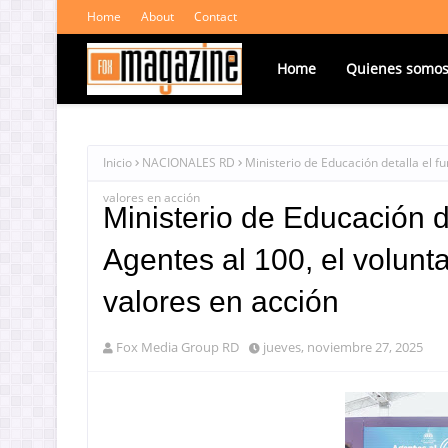
Home
About
Contact
Home
Quienes somo
Inicio
NACIONALES RD
Ministerio de Educación detalla el f
valores en acción
Ministerio de Educación d
Agentes al 100, el volunta
valores en acción
Fox Media Group RD
jueves, noviembre 27, 2025