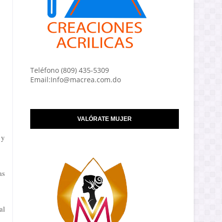
Teléfono (809) 435-5309
Email:Info@macrea.com.do
VALÓRATE MUJER
 y
as
al