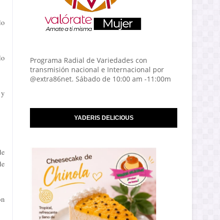
do
do
Programa Radial de Variedades con
transmisión nacional e Internacional por
@extra86net. Sábado de 10:00 am -11:00m
 y
YADERIS DELICIOUS
de
de
ón