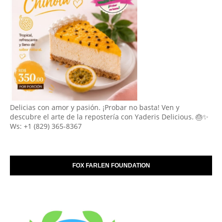
Delicias con amor y pasión. ¡Probar no basta! Ven y
descubre el arte de la repostería con Yaderis Delicious. 🎂✨
Ws: +1 (829) 365-8367
FOX FARLEN FOUNDATION