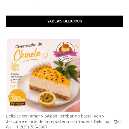
YADERIS DELICIOUS
Delicias con amor y pasión. ¡Probar no basta! Ven y
descubre el arte de la repostería con Yaderis Delicious. 🎂✨
Ws: +1 (829) 365-8367