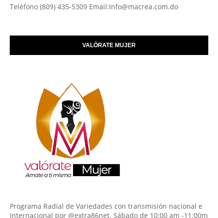
Teléfono (809) 435-5309 Email:Info@macrea.com.do
VALÓRATE MUJER
Programa Radial de Variedades con transmisión nacional e
Internacional por @extra86net. Sábado de 10:00 am -11:00m