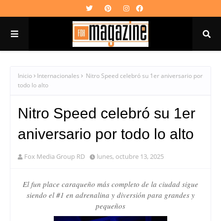
Inicio
Internacionales
Nitro Speed celebró su 1er aniversario por
todo lo alto
Nitro Speed celebró su 1er
aniversario por todo lo alto
Fox Media Group RD
lunes, octubre 13, 2025
El fun place caraqueño más completo de la ciudad sigue
siendo el #1 en adrenalina y diversión para grandes y
pequeños