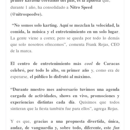
primer karaoke coreando del país, es la apuesta
que,
Nitro Speed
durante 1 año, ha consolidado a
(
@
nitrospeedve)
.
“No somos solo karting. Aquí se mezclan la velocidad, la
comida, la música y el entretenimiento en un solo lugar
.
La gente viene a correr, pero se queda por todo lo demás
que solo nosotros ofrecemos”, comenta
Frank Rojas, CEO
de la marca.
El centro de entretenimiento más
de Caracas
cool
celebró, por todo lo alto, su primer
año
y, como era de
el público lo disfrutó al máximo.
esperarse,
“Durante nuestro mes aniversario tuvimos una agenda
cargada de actividades, shows en vivo, promociones y
experiencias distintas cada día
. Quisimos que todos
sintieran que la fiesta también fue para ellos”, agrega
Rojas.
gracias a
una propuesta divertida, única,
Y es que,
audaz, de vanguardia y, sobre todo, diferente, este
fun