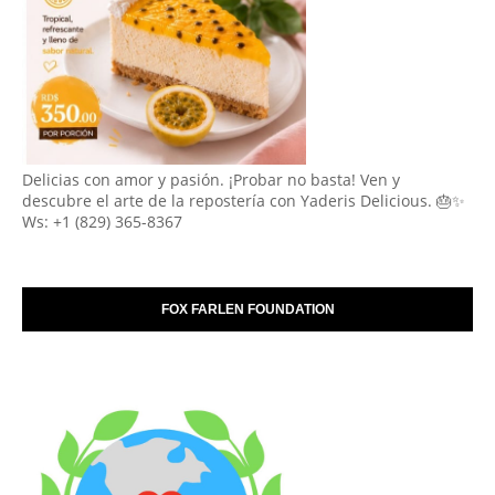
Delicias con amor y pasión. ¡Probar no basta! Ven y
descubre el arte de la repostería con Yaderis Delicious. 🎂✨
Ws: +1 (829) 365-8367
FOX FARLEN FOUNDATION