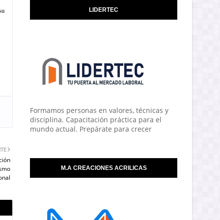
su
LIDERTEC
Formamos personas en valores, técnicas y
disciplina. Capacitación práctica para el
mundo actual. Prepárate para crecer
NTE
ción
ismo
M.A CREACIONES ACRILICAS
onal