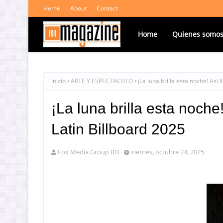
Home
About
Contact
Home
Quienes somo
Inicio
ARTE Y ESPECTACULO
¡La luna brilla esta noche! Así 
¡La luna brilla esta noche
Latin Billboard 2025
Fox Media Group RD
viernes, octubre 24, 2025