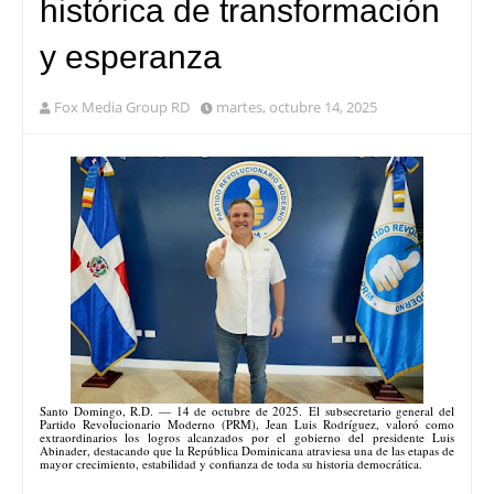
histórica de transformación
y esperanza
Fox Media Group RD
martes, octubre 14, 2025
Santo Domingo, R.D. — 14 de octubre de 2025.
El subsecretario general del
Partido Revolucionario Moderno (PRM), Jean Luis Rodríguez, valoró como
extraordinarios los logros alcanzados por el gobierno del presidente Luis
Abinader, destacando que la República Dominicana atraviesa una de las etapas de
mayor crecimiento, estabilidad y confianza de toda su historia democrática.