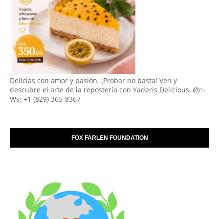
Delicias con amor y pasión. ¡Probar no basta! Ven y
descubre el arte de la repostería con Yaderis Delicious. 🎂✨
Ws: +1 (829) 365-8367
FOX FARLEN FOUNDATION