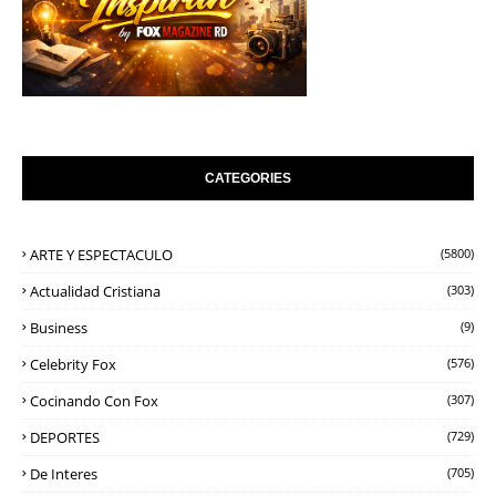
CATEGORIES
ARTE Y ESPECTACULO
(5800)
Actualidad Cristiana
(303)
Business
(9)
Celebrity Fox
(576)
Cocinando Con Fox
(307)
DEPORTES
(729)
De Interes
(705)