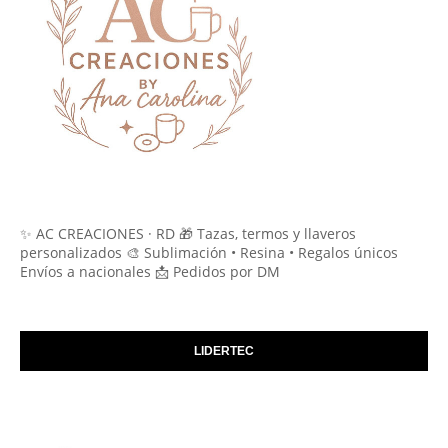
✨ AC CREACIONES · RD 🎁 Tazas, termos y llaveros
personalizados 🎨 Sublimación • Resina • Regalos únicos
Envíos a nacionales 📩 Pedidos por DM
LIDERTEC