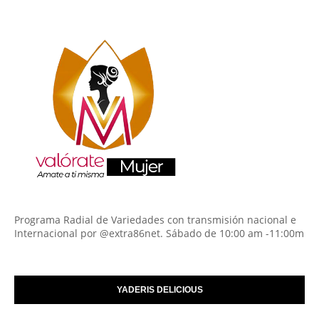
Programa Radial de Variedades con transmisión nacional e
Internacional por @extra86net. Sábado de 10:00 am -11:00m
YADERIS DELICIOUS