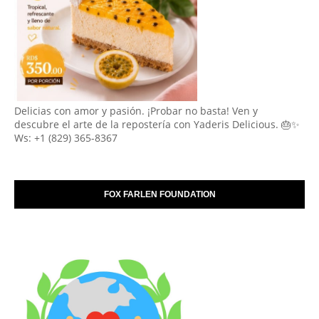
Delicias con amor y pasión. ¡Probar no basta! Ven y
descubre el arte de la repostería con Yaderis Delicious. 🎂✨
Ws: +1 (829) 365-8367
FOX FARLEN FOUNDATION