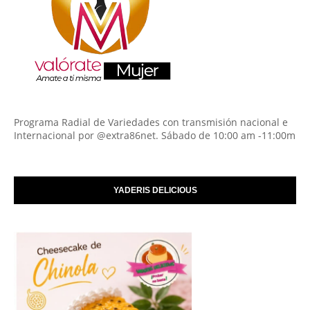
Programa Radial de Variedades con transmisión nacional e
Internacional por @extra86net. Sábado de 10:00 am -11:00m
YADERIS DELICIOUS