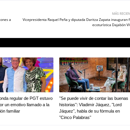
MÁS RECIE
iones a
Vicepresidenta Raquel Peña y diputada Daritza Zapata inauguran f
ecoturística Dajabón Ví
ronda regular de PGT estuvo
"Se puede vivir de contar las buenas
r un emotivo llamado a la
historias": Vladimir Jáquez, "Lord
ión familiar
Jáquez", habla de su fórmula en
"Cinco Palabras"