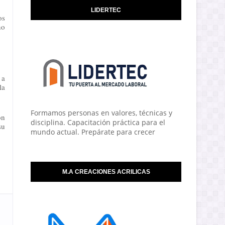
LIDERTEC
os
no
 a
la
Formamos personas en valores, técnicas y
ón
disciplina. Capacitación práctica para el
su
mundo actual. Prepárate para crecer
M.A CREACIONES ACRILICAS