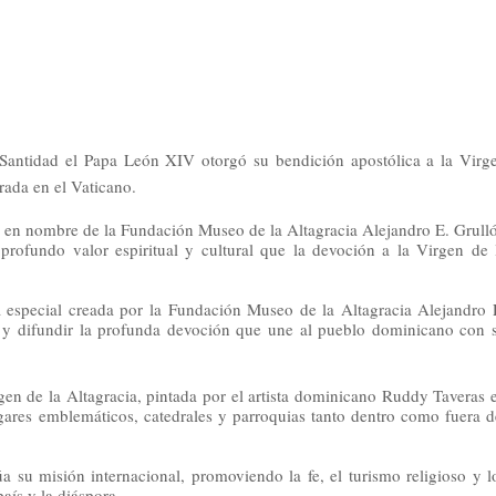
Santidad el Papa León XIV otorgó su bendición apostólica a la Virg
rada en el Vaticano.
 en nombre de la Fundación Museo de la Altagracia Alejandro E. Grull
profundo valor espiritual y cultural que la devoción a la Virgen de 
va especial creada por la Fundación Museo de la Altagracia Alejandro 
na y difundir la profunda devoción que une al pueblo dominicano con 
irgen de la Altagracia, pintada por el artista dominicano Ruddy Taveras 
 lugares emblemáticos, catedrales y parroquias tanto dentro como fuera d
a su misión internacional, promoviendo la fe, el turismo religioso y l
país y la diáspora.