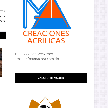
NTE
eria
velo
Teléfono (809) 435-5309
Email:Info@macrea.com.do
VALÓRATE MUJER