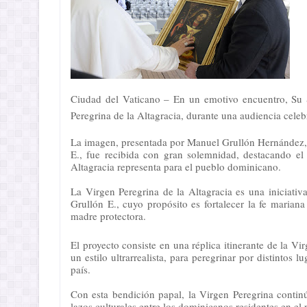
Ciudad del Vaticano – En un emotivo encuentro, Su 
Peregrina de la Altagracia, durante una audiencia celeb
La imagen, presentada por Manuel Grullón Hernández,
E., fue recibida con gran solemnidad, destacando el 
Altagracia representa para el pueblo dominicano.
La Virgen Peregrina de la Altagracia es una iniciati
Grullón E., cuyo propósito es fortalecer la fe maria
madre protectora.
El proyecto consiste en una réplica itinerante de la V
un estilo ultrarrealista, para peregrinar por distintos
país.
Con esta bendición papal, la Virgen Peregrina continú
lazos culturales entre los dominicanos residentes en el 