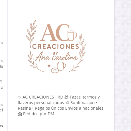
en
ón
la
E.
su
✨ AC CREACIONES · RD 🎁 Tazas, termos y
llaveros personalizados 🎨 Sublimación •
en
Resina • Regalos únicos Envíos a nacionales
el
📩 Pedidos por DM
os