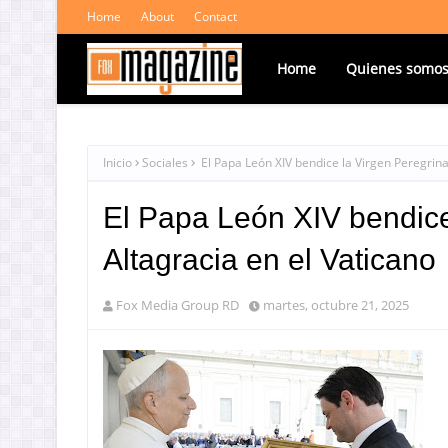
Home
About
Contact
Home
Quienes somo
Inicio
Sociales
El Papa León XIV bendice la Virgen Peregrina 
El Papa León XIV bendice
Altagracia en el Vaticano
Fox Media Group RD
martes, octubre 21, 2025