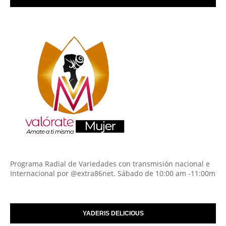
Programa Radial de Variedades con transmisión nacional e
Internacional por @extra86net. Sábado de 10:00 am -11:00m
YADERIS DELICIOUS