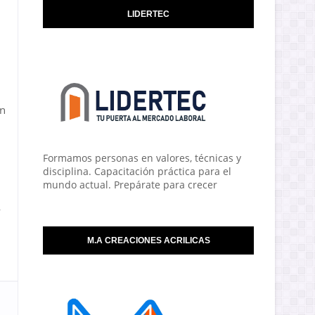
LIDERTEC
ón
Formamos personas en valores, técnicas y
disciplina. Capacitación práctica para el
mundo actual. Prepárate para crecer
y
M.A CREACIONES ACRILICAS