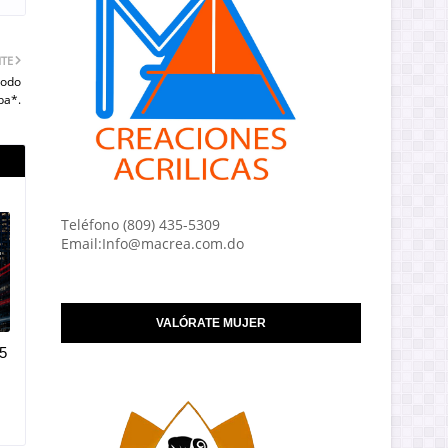
NTE
iodo
ba*.
Teléfono (809) 435-5309
Email:Info@macrea.com.do
VALÓRATE MUJER
5