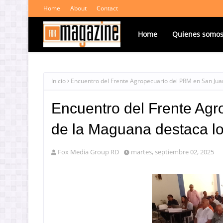
Home
About
Contact
Home
Quienes somo
Inicio
Encuentro del Frente Agropecuario del PRM en San Jua
Encuentro del Frente Ag
de la Maguana destaca lo
Fox Media Group RD
martes, septiembre 02, 2025