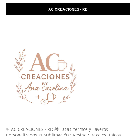
AC CREACIONES · RD
✨ AC CREACIONES · RD 🎁 Tazas, termos y llaveros
personalizados 🎨 Sublimación • Resina • Regalos únicos