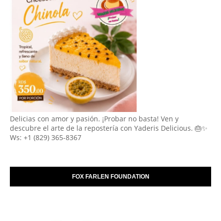
Delicias con amor y pasión. ¡Probar no basta! Ven y
descubre el arte de la repostería con Yaderis Delicious. 🎂✨
Ws: +1 (829) 365-8367
FOX FARLEN FOUNDATION