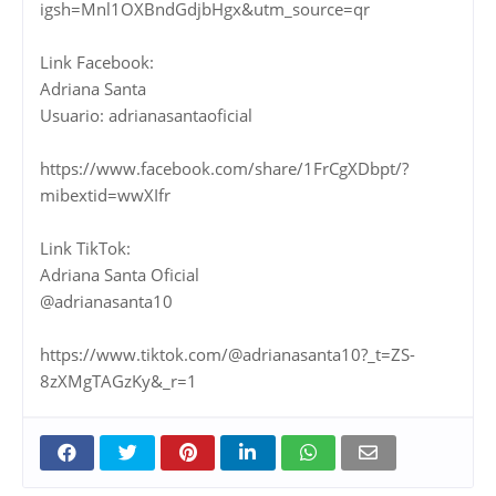
igsh=Mnl1OXBndGdjbHgx&utm_source=qr
Link Facebook:
Adriana Santa
Usuario: adrianasantaoficial
https://www.facebook.com/share/1FrCgXDbpt/?
mibextid=wwXIfr
Link TikTok:
Adriana Santa Oficial
@adrianasanta10
https://www.tiktok.com/@adrianasanta10?_t=ZS-
8zXMgTAGzKy&_r=1