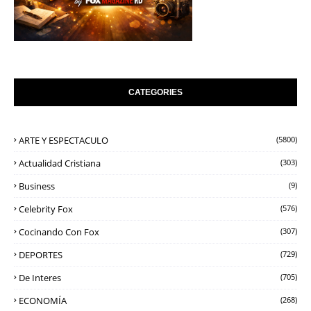
CATEGORIES
ARTE Y ESPECTACULO
(5800)
Actualidad Cristiana
(303)
Business
(9)
Celebrity Fox
(576)
Cocinando Con Fox
(307)
DEPORTES
(729)
De Interes
(705)
ECONOMÍA
(268)