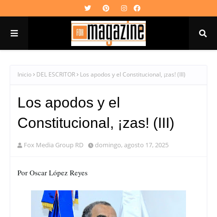
Inicio
DEL ESCRITOR
Los apodos y el Constitucional, ¡zas! (III)
Los apodos y el
Constitucional, ¡zas! (III)
Fox Media Group RD
domingo, agosto 17, 2025
Por Oscar López Reyes