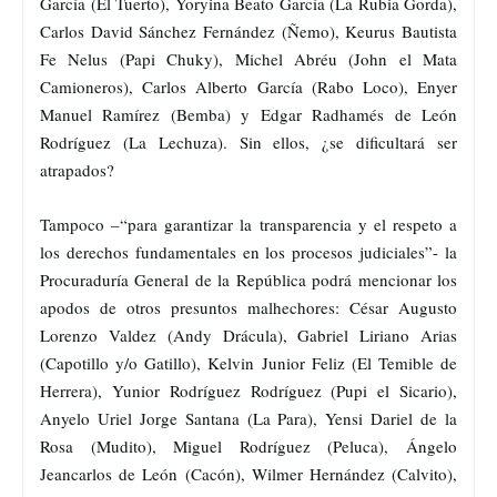
García (El Tuerto), Yoryina Beato García (La Rubia Gorda),
Carlos David Sánchez Fernández (Ñemo), Keurus Bautista
Fe Nelus (Papi Chuky), Michel Abréu (John el Mata
Camioneros), Carlos Alberto García (Rabo Loco), Enyer
Manuel Ramírez (Bemba) y Edgar Radhamés de León
Rodríguez (La Lechuza). Sin ellos, ¿se dificultará ser
atrapados?
Tampoco –“para garantizar la transparencia y el respeto a
los derechos fundamentales en los procesos judiciales”- la
Procuraduría General de la República podrá mencionar los
apodos de otros presuntos malhechores: César Augusto
Lorenzo Valdez (Andy Drácula), Gabriel Liriano Arias
(Capotillo y/o Gatillo), Kelvin Junior Feliz (El Temible de
Herrera), Yunior Rodríguez Rodríguez (Pupi el Sicario),
Anyelo Uriel Jorge Santana (La Para), Yensi Dariel de la
Rosa (Mudito), Miguel Rodríguez (Peluca), Ángelo
Jeancarlos de León (Cacón), Wilmer Hernández (Calvito),