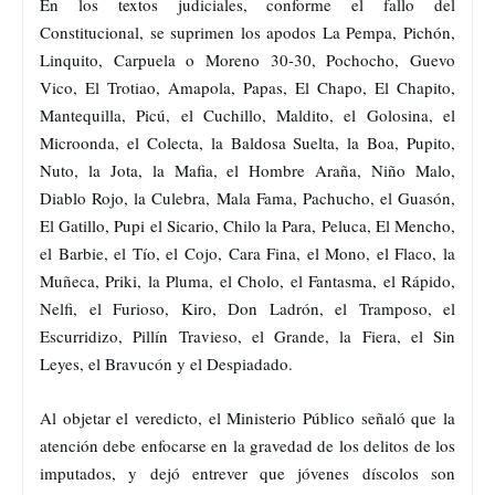
En los textos judiciales, conforme el fallo del
Constitucional, se suprimen los apodos La Pempa, Pichón,
Linquito, Carpuela o Moreno 30-30, Pochocho, Guevo
Vico, El Trotiao, Amapola, Papas, El Chapo, El Chapito,
Mantequilla, Picú, el Cuchillo, Maldito, el Golosina, el
Microonda, el Colecta, la Baldosa Suelta, la Boa, Pupito,
Nuto, la Jota, la Mafia, el Hombre Araña, Niño Malo,
Diablo Rojo, la Culebra, Mala Fama, Pachucho, el Guasón,
El Gatillo, Pupi el Sicario, Chilo la Para, Peluca, El Mencho,
el Barbie, el Tío, el Cojo, Cara Fina, el Mono, el Flaco, la
Muñeca, Priki, la Pluma, el Cholo, el Fantasma, el Rápido,
Nelfi, el Furioso, Kiro, Don Ladrón, el Tramposo, el
Escurridizo, Pillín Travieso, el Grande, la Fiera, el Sin
Leyes, el Bravucón y el Despiadado.
Al objetar el veredicto, el Ministerio Público señaló que la
atención debe enfocarse en la gravedad de los delitos de los
imputados, y dejó entrever que jóvenes díscolos son