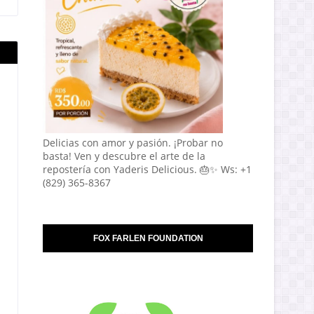
Delicias con amor y pasión. ¡Probar no
basta! Ven y descubre el arte de la
repostería con Yaderis Delicious. 🎂✨ Ws: +1
(829) 365-8367
FOX FARLEN FOUNDATION