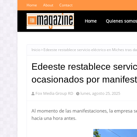
Home
About
Contact
Home
Quienes somo
Inicio
Edeeste restablece servicio eléctrico en Miches tras 
Edeeste restablece servic
ocasionados por manifest
Fox Media Group RD
lunes, agosto 25, 2025
Al momento de las manifestaciones, la empresa se
hacía una hora antes.