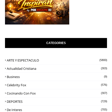
CATEGORIES
ARTE Y ESPECTACULO
(5800)
Actualidad Cristiana
(303)
Business
(9)
Celebrity Fox
(576)
Cocinando Con Fox
(307)
DEPORTES
(729)
De Interes
(705)