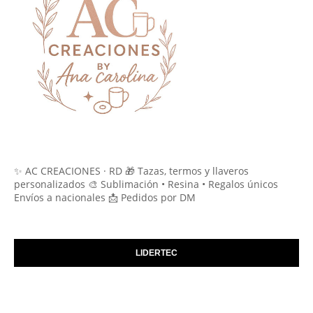
✨ AC CREACIONES · RD 🎁 Tazas, termos y llaveros
personalizados 🎨 Sublimación • Resina • Regalos únicos
Envíos a nacionales 📩 Pedidos por DM
LIDERTEC