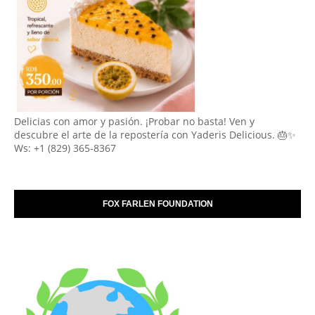
Delicias con amor y pasión. ¡Probar no basta! Ven y
descubre el arte de la repostería con Yaderis Delicious. 🎂✨
Ws: +1 (829) 365-8367
FOX FARLEN FOUNDATION