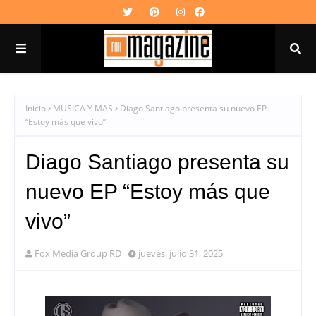
Inicio
MUSICA Y MAS
Diago Santiago presenta su nuevo EP
“Estoy más que vivo”
Diago Santiago presenta su
nuevo EP “Estoy más que
vivo”
Fox Media Group RD
jueves, julio 31, 2025