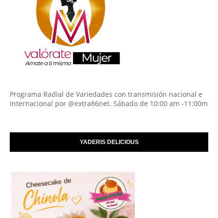
Programa Radial de Variedades con transmisión nacional e
Internacional por @extra86net. Sábado de 10:00 am -11:00m
YADERIS DELICIOUS